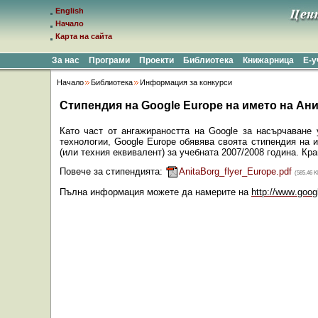
English
Начало
Карта на сайта
За нас
Програми
Проекти
Библиотека
Книжарница
Е-
Начало
Библиотека
Информация за конкурси
Стипендия на Google Europe на името на Анит
Като част от ангажираността на
Google
за насърчаване 
технологии,
Google
Europe
обявява своята стипендия на и
(или техния еквивалент) за учебната 2007/2008 година. Кра
Повече за стипендията:
AnitaBorg_flyer_Europe.pdf
(585.46 K
Пълна информация можете да намерите на
http
://
www
.
goog