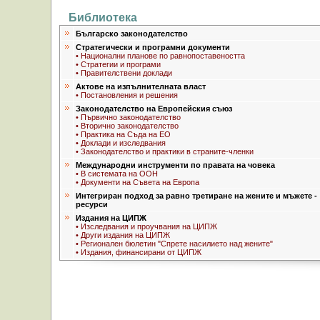
Библиотека
Българско законодателство
Стратегически и програмни документи
• Национални планове по равнопоставеността
• Стратегии и програми
• Правителствени доклади
Актове на изпълнителната власт
• Постановления и решения
Законодателство на Европейския съюз
• Първично законодателство
• Вторично законодателство
• Практика на Съда на ЕО
• Доклади и изследвания
• Законодателство и практики в страните-членки
Международни инструменти по правата на човека
• В системата на ООН
• Документи на Съвета на Европа
Интегриран подход за равно третиране на жените и мъжете -
ресурси
Издания на ЦИПЖ
• Изследвания и проучвания на ЦИПЖ
• Други издания на ЦИПЖ
• Регионален бюлетин "Спрете насилието над жените"
• Издания, финансирани от ЦИПЖ