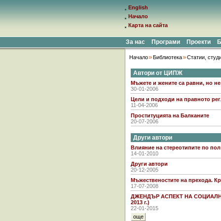
English
Начало
Карта на сайта
За нас
Програми
Проекти
Б
Начало
Библиотека
Статии, студ
Автори от ЦИПЖ
Мъжете и жените са равни, но н
30-01-2006
Цели и подходи на правното ре
11-04-2006
Проституцията на Балканите
20-07-2006
Други автори
Влияние на стереотипите по по
14-01-2010
Други автори
20-12-2005
Мъжественостите на прехода. Кр
17-07-2008
ДЖЕНДЪР АСПЕКТ НА СОЦИАЛН
2013 г.)
22-01-2015
още