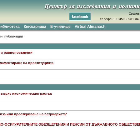
София 
телефон: ++359 2 981 04 7
иблиотека
Книжарница
Е-училище
Virtual Almanach
ии, публикации
е и равнопоставени
гламентиране на проституцията
л върху икономическия растеж
иза или преоткриване на патриархата*
О-ОСИГУРИТЕЛНИТЕ ОБЕЗЩЕТЕНИЯ И ПЕНСИИ ОТ ДЪРЖАВНОТО ОБЩЕСТВЕНО