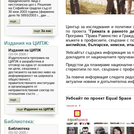
юридическите лица с
нестопанска цел с Решение
на Софийски градски съд от
30 юни 2003 година (фирмено
дело № 5893/2003 г., дан ...
още...
Център за изследвания и политики 
още
За нас
по проекта "
Грижата в ранното де
Програма "Права Равенство и
Гражд
мъжете в професиите, свързани с по
Издания на ЦИПЖ:
английски, български, немски, ит
Издания на ЦИПЖ
Уебсайтът съдържа информация за пр
/10-04-2006 /
докладите от националните проучва
Издателската програма на
ЦИПЖ е разработена в
Предстои да планираме национални и
отговор на една от основните
ни цели, свързана с
стереотипи по пол, свързани с профе
достигането на високо ниво на
информираност на широката
За повече информация следете редо
общественост,
актуални новини и допълнителна ин
правителствените институции
и организациите от
неправителствения сектор пo
отношение състо ...
Уебсайт по проект Equal Space
още...
още
Издания на ЦИПЖ
Библиотека:
Библиотека
/03-02-2005 /