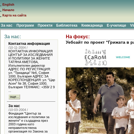
English
Начало
Карта на сайта
За нас
Програми
Проекти
Библиотека
Книжарница
Е-училище
Vi
За нас:
На фокус:
Уебсайт по проект “Грижата в р
Контактна информация
/10-11-2004 /
КОНТАКТНА ИНФОРМАЦИЯ
ЦЕНТЪР ЗА ИЗСЛЕДВАНИЯ
И ПОЛИТИКИ ЗА ЖЕНИТЕ
ТАТЯНА КМЕТОВА,
Изпълнителен директор
АДРЕС ПО РЕГИСТРАЦИЯ:
ул. "Триадица" №6, София
1000, България АДРЕС ЗА
КОРЕСПОНДЕНЦИЯ: ул. "Цар
Асен" № 38, София 1000,
България ТЕЛ/ФАКС: +359/ 2 9
...
още...
За нас
/10-03-2004 /
Фондация "Център за
изследвания и политики за
жените" е създадена през
2003 година като
неправителствена
организация по Закона за