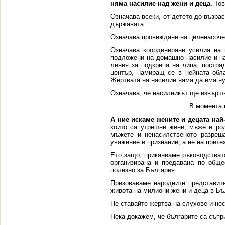
няма насилие над жени и деца
.
Тов
Означава всеки, от детето до възра
държавата.
Означава провеждане на целенасоч
Означава координирани усилия на 
подложени на домашно насилие и н
линия за подкрепа на лица, постра
център,
намиращ се в
нейната обла
Жертвата на насилие
няма да има ну
Означава, че насилникът ще извърш
В момента 
А ние искаме жените и децата най
които са утрешни
жени, мъже и ро
мъжете и ненасилственото разреш
уважение и признание, а не на
прите
Ето защо,
приканваме
ръководстват
организирана и предавана по
обще
полезно за България
.
Призоваваме народните представит
живота на милиони жени и деца в Бъ
Не ставайте жертва на слухове и н
Нека докажем, че българите са съпр