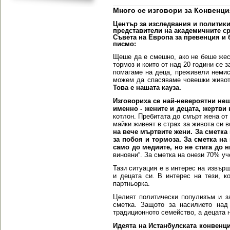
Много се изговори за Конвенция
Център за изследвания и политики
представители на академични
те с
Съвета на Европа за превенция и 
писмо:
Щеше да е смешно, ако не беше
жес
тормоз и които от над 20
години се з
помагаме на деца, преживели неми
можем да спасяваме човешки живо
Това е нашата кауза.
И
зговори
ха се най-невероятни не
именно -
жените и децата, жертви 
котлон.
П
ребитата до смърт жена от
майки живеят в страх за живота си 
на вече мъртвите жени. За сметка
за побоя и тормоза.
За сметка на
само
до медиите, но не стига до н
виновни“.
За сметка на онези 70% уч
Тази ситуация е в интерес на извърш
и децата си. В интерес на тези, к
партньорка.
Целият политически популизъм и з
сметка. Защото за насилието на
традиционното семейство, а децата 
Идеята на Истанбулската конвенц