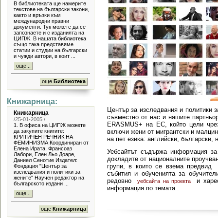
В библиотеката ще намерите
текстове на български закони,
както и връзки към
международни правни
документи. Тук можете да се
запознаете и с изданията на
ЦИПЖ. В нашата библиотека
също така представяме
статии и студии на български
и чужди автори, в коит ...
още...
още
Библиотека
Книжарница:
Център за изследвания и политики 
Книжарница
съвместно от нас и нашите партньо
/25-01-2005 /
ERASMUS+ на ЕС, който цели чрез
1. В офиса на ЦИПЖ можете
да закупите книгите:
включи жени от мигрантски и малци
КРИТИЧЕН РЕЧНИК НА
на пет езика: английски, български,
ФЕМИНИЗМА Координиран от
Елена Ирата, Франсоаз
Уебсайтът съдържа информация за п
Лабори, Елен Льо Доаре,
докладите от националните проучван
Даниел Сенотие Издател:
групи, в които се взема предвид
Фондация "Център за
изследвания и политики за
събития и обученията за обучител
жените" Научен редактор на
редовно
и харе
уебсайта на проекта
българското издани ...
информация по темата .
още...
още
Книжарница