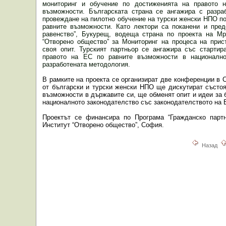
мониторинг и обучение по достиженията на правото 
възможности. Българската страна се ангажира с разра
провеждане на пилотно обучение на турски женски НПО по
равните възможности. Като лектори са поканени и пред
равенство”, Букурещ, водеща страна по проекта на Мр
“Отворено общество” за Мониторинг на процеса на при
своя опит. Турският партньор се ангажира със стартир
правото на ЕС по равните възможности в национално
разработената методология.
В рамките на проекта се организират две конференции в 
от български и турски женски НПО ще дискутират състоя
възможности в държавите си, ще обменят опит и идеи за 
националното законодателство със законодателството на 
Проектът се финансира по Програма “Гражданско партн
Институт “Отворено общество”, София.
Назад