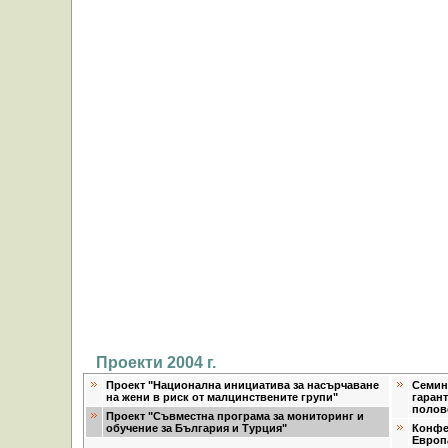
Проекти 2004 г.
Проект "Национална инициатива за насърчаване
Семина
на жени в риск от малцинствените групи"
гаран
полов
Проект "Съвместна програма за мониторинг и
обучение за България и Турция"
Конфе
Европ