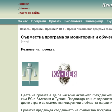
English
Начало
Карта на сайта
За нас
Програми
Проекти
Библиотека
Книжарница
Е-
Начало
Проекти
Проекти 2004 г.
Проект "Съвместна програма за мо
Съвместна програма за мониторинг и обучен
(cwsp)
Резюме на проекта
Целта на проекта е да се насърчи активното гражданскот
към ЕС в България и Турция. Предвижда се и създаванет
двете страни за съвместни инициативи в областта на равн
Проектът предвижда създаването на съвместна програма