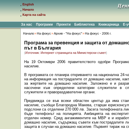
English
Начало
Карта на сайта
За нас
Програми
Проекти
Библиотека
Книжарница
Е-
Начало
На фокус
Архив - "На фокус"
На фокус - 2006 г.
Програма за превенция и защита от домашно
път в България
(
Източник: Интернет страницата на Министерски съвет
)
На 19 Октомври 2006 правителството одобри Програм
насилие.
В програмата се планира откриването на национална 24-ч
на информация на пострадалите от домашно насилие, какт
за жертвите на домашно насилие. Заложено е и р
азра
насочени към определени категории служители в спе
служители и правораздавателни органи.
Предвижда се във всеки областен център да има ста
насилие, съобщи Благородна Макева, старши юрисконсулт
подслони са отделени 270 000 лв. Засега телефонната ли
бъде телефонът на полицията. Амбицията на експерти
отделен номер. Сред ангажиментите на МВР е и изработ
домашно насилие, съдържащ съвети към пострадалите ли
защита в случаи на домашно насилие. Първият тираж на сп