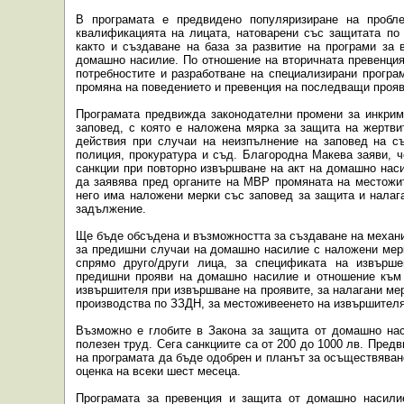
В програмата е предвидено популяризиране на пробл
квалификацията на лицата, натоварени със защитата по
както и създаване на база за развитие на програми за 
домашно насилие. По отношение на вторичната превенция
потребностите и разработване на специализирани програм
промяна на поведението и превенция на последващи проя
Програмата предвижда законодателни промени за инкрим
заповед, с която е наложена мярка за защита на жертви
действия при случаи на неизпълнение на заповед на с
полиция, прокуратура и съд. Благородна Макева заяви, 
санкции при повторно извършване на акт на домашно нас
да заявява пред органите на МВР промяната на местожит
него има наложени мерки със заповед за защита и налага
задължение.
Ще бъде обсъдена и възможността за създаване на механ
за предишни случаи на домашно насилие с наложени мер
спрямо друго/други лица, за спецификата на извърш
предишни прояви на домашно насилие и отношение към 
извършителя при извършване на проявите, за налагани мер
производства по ЗЗДН, за местоживеенето на извършителя 
Възможно е глобите в Закона за защита от домашно на
полезен труд. Сега санкциите са от 200 до 1000 лв. Пред
на програмата да бъде одобрен и планът за осъществяване
оценка на всеки шест месеца.
Програмата за превенция и защита от домашно насили