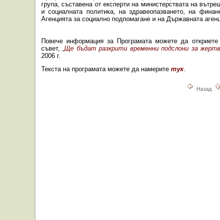
група, съставена от експерти на министерствата на вътре
и социалната политика, на здравеопазването, на финан
Агенцията за социално подпомагане и на Държавната агенц
Повече информация за Програмата можете да откриет
съвет, „
Ще бъдат разкрити временни подслони за жерт
2006 г.
Текста на програмата можете да намерите
тук
.
Назад