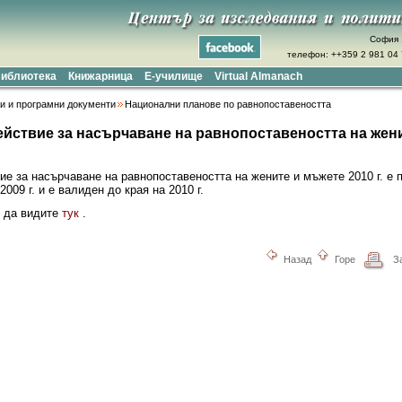
София 
телефон: ++359 2 981 04 7
иблиотека
Книжарница
Е-училище
Virtual Almanach
и и програмни документи
Национални планове по равнопоставеността
йствие за насърчаване на равнопоставеността на женит
ие за насърчаване на равнопоставеността на жените и мъжете 2010 г. е 
009 г. и е валиден до края на 2010 г.
е да видите
тук
.
Назад
Горе
З