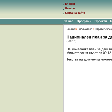
English
Начало
Карта на сайта
За нас
Програми
Проекти
Б
Начало
Библиотека
Стратегическ
Национален план за де
(МТСП)
Националният план за действ
Министерския съвет от 09.12.2
Текстът на документа может