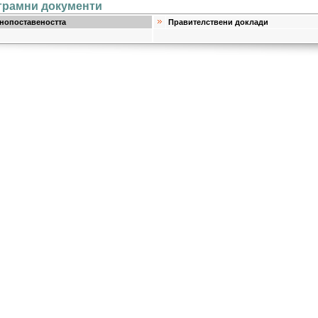
ограмни документи
нопоставеността
Правителствени доклади