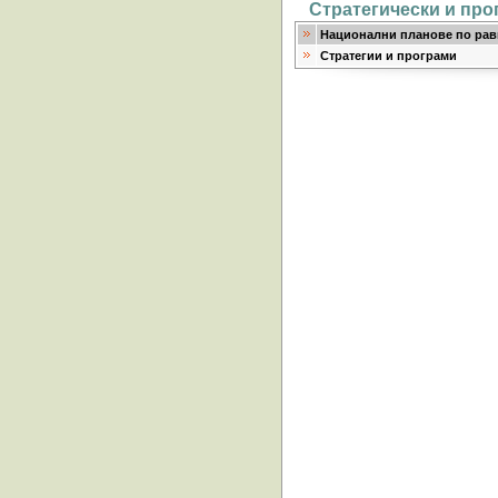
Стратегически и пр
Национални планове по рав
Стратегии и програми