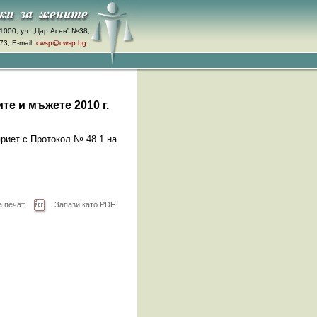
1000, ул. „Цар Асен” №38,
3, E-mail:
cwsp@cwsp.bg
е и мъжете 2010 г.
приет с Протокол № 48.1 на
а печат
Запази като PDF