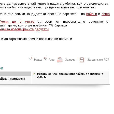
ете да намерите в т
аблиците в нашата рубрика, които свидетелстват
иите са били осъществени. Тук ще намерите информация за:
ени във всички кандидатски листи на партиите – по
райони
и
общо
е/жени до 5 място
за осем от първоначално сочените от
ции партии, които ще преминат 4% бариера
ени за новоизбраните депутати
и да отразяваме всички настъпващи промени.
Назад
Горе
За печат
Запази като PDF
ри
Избори за членове на Европейския парламент
2009 г.
ейския парламент