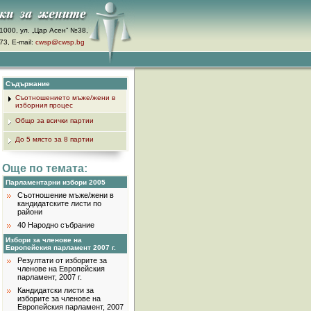
1000, ул. „Цар Асен” №38,
3, E-mail:
cwsp@cwsp.bg
Съдържание
Съотношението мъже/жени в
изборния процес
Общо за всички партии
До 5 място за 8 партии
Още по темата:
Парламентарни избори 2005
Съотношение мъже/жени в
кандидатските листи по
райони
40 Народно събрание
Избори за членове на
Европейския парламент 2007 г.
Резултати от изборите за
членове на Европейския
парламент, 2007 г.
Кандидатски листи за
изборите за членове на
Европейския парламент, 2007