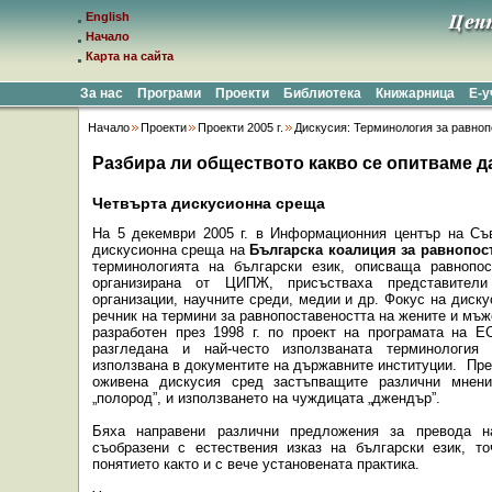
English
Начало
Карта на сайта
За нас
Програми
Проекти
Библиотека
Книжарница
Е-
Начало
Проекти
Проекти 2005 г.
Дискусия: Терминология за равноп
Разбира ли обществото какво се опитваме д
Четвърта дискусионна среща
На 5 декември 2005 г. в Информационния
център на Съ
дискусионна среща на
Българска коалиция за равнопос
т
ерминологията на български език, описваща равнопос
организирана от ЦИПЖ, присъстваха представители
организации, научните среди, медии и др. Фокус на диску
речник на термини за равнопоставеността на жените и мъ
разработен през 1998 г. по проект на програмата на 
разгледана и най-често използваната
терминология 
използвана в документите на държавните институции.
Пре
оживена дискусия сред застъпващите различни мнения,
„полород”, и използването на чуждицата „джендър”.
Бяха направени различни предложения за превода н
съобразени с естествения изказ на български език, т
понятието както и с вече установената практика.