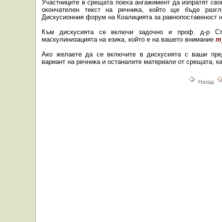
Участниците в срещата поеха ангажимент да изпратят св
окончателен текст на речника, който ще бъде разг
Дискусионния форум на Коалицията за равнопоставеност н
Към дискусията се включи задочно и проф. д-р С
маскулинизацията на езика, който е на вашето внимание
т
Ако желаете да се включите в дискусията с ваши пр
вариант на речника и останалите материали от срещата, ка
Назад