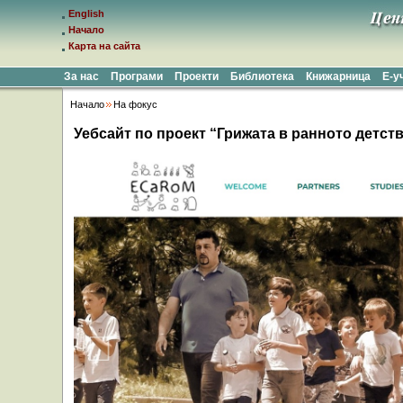
English
Начало
Карта на сайта
За нас
Програми
Проекти
Библиотека
Книжарница
Е-у
Начало
На фокус
Уебсайт по проект “Грижата в ранното детст