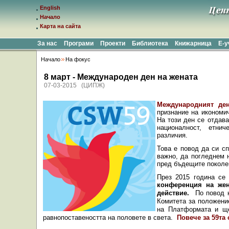
English
Начало
Карта на сайта
За нас
Програми
Проекти
Библиотека
Книжарница
Е-
Начало
На фокус
8 март - Международен ден на жената
07-03-2015 (ЦИПЖ)
Международният ден
признание на икономи
На този ден се отдава
националност, етни
различия.
Това е повод да си сп
важно, да погледнем 
пред бъдещите поколе
През 2015 година с
конференция на же
действие.
По повод н
Комитета за положени
на Платформата и ще
равнопоставеността на половете в света.
Повече за 59та