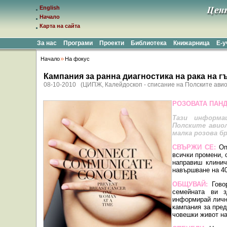
English
Начало
Карта на сайта
За нас
Програми
Проекти
Библиотека
Книжарница
Е-
Начало
На фокус
Кампания за ранна диагностика на рака на гъ
08-10-2010 (ЦИПЖ, Калейдоскоп - списание на Полските ави
РОЗОВАТА ПАНД
Тази информа
Полските авиол
малка розова б
СВЪРЖИ СЕ:
Оп
всички промени, 
направиш клинич
навършване на 40
ОБЩУВАЙ:
Гово
семейната ви з
информирай личн
кампания за пред
човешки живот на