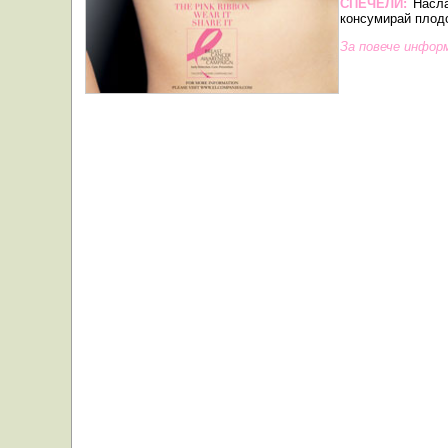
СПЕЧЕЛИ:
Насла
консумирай плодо
За повече инфор